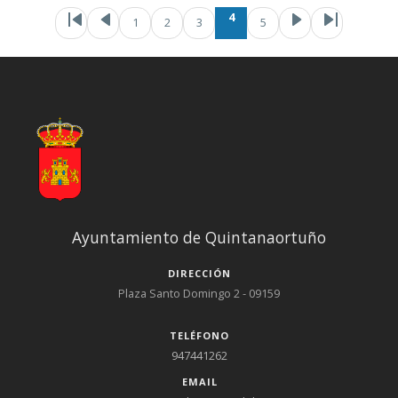
Paginación
Primera página
Página anterior
Page
Page
Pági
Pa
4
1
2
3
5
Ayuntamiento de Quintanaortuño
DIRECCIÓN
Plaza Santo Domingo 2 - 09159
TELÉFONO
947441262
EMAIL