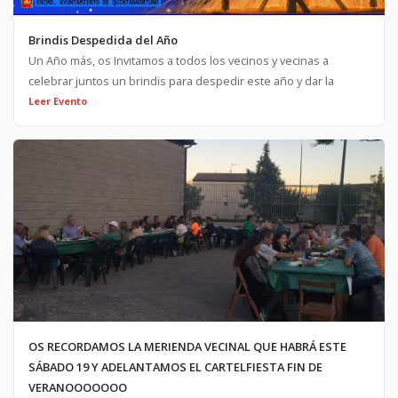
Brindis Despedida del Año
Un Año más, os Invitamos a todos los vecinos y vecinas a
celebrar juntos un brindis para despedir este año y dar la
bienvenida al año nuevo. El Sábado día 21 de Diciembre a las
Leer Evento
19:00h. Os Esperamos.
OS RECORDAMOS LA MERIENDA VECINAL QUE HABRÁ ESTE
SÁBADO 19 Y ADELANTAMOS EL CARTELFIESTA FIN DE
VERANOOOOOOO