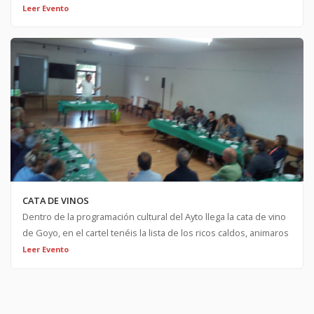
Este sábado merienda popular, trae lo que quieras para compartir y 
Leer Evento
tarde con tus vecinos¡¡¡¡¡ Adelantamos cartél de la fiesta infantil de fin de
verano. Habrá sorpresas que os anunciaremos..... Buen verano¡¡¡ Os dejamos
el enlace de las fotossss:
https://www.flickr.com/photos/133173200@N07/35920896624/in/pho
https://www.flickr.com/photos/133173200@N07/36706150821/in/pho
CATA DE VINOS
Dentro de la programación cultural del Ayto llega la cata de vino
de Goyo, en el cartel tenéis la lista de los ricos caldos, animaros
a disfrutarlossssss
Leer Evento