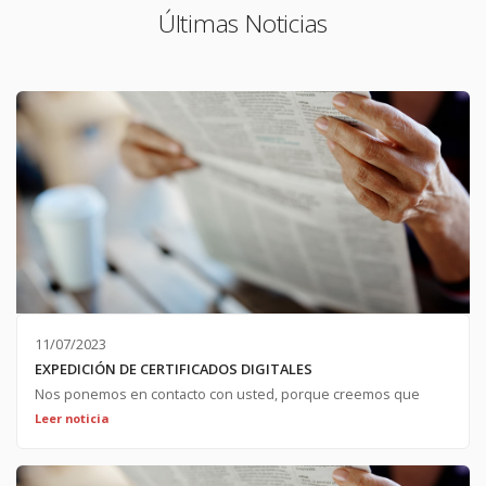
Últimas Noticias
11/07/2023
EXPEDICIÓN DE CERTIFICADOS DIGITALES
Nos ponemos en contacto con usted, porque creemos que
puede ser de su interés, para informarle de que el municipio
Leer noticia
vecino de;SOTOPALACIOS,;ha sido seleccionado
como;SEDE;para la segunda fase de la campaña;"La