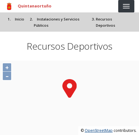
Pasar al contenido principal
Quintanaortuño
Inicio
Instalaciones y Servicios
Recursos
Públicos
Deportivos
Recursos Deportivos
+
–
©
OpenStreetMap
contributors.