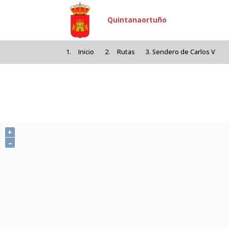
Pasar al contenido principal
Quintanaortuño
Inicio
Rutas
Sendero de Carlos V
+
–