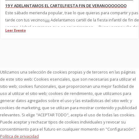
19 Y ADELANTAMOS EL CARTELFIESTA FIN DE VERANOOOOOOO
Este sábado merienda popular, trae lo que quieras para compartir y pa
tarde con tus vecinos¡¡¡¡¡ Adelantamos cartél de la fiesta infantil de fin de
verano. Habrá sorpresas que os anunciaremos..... Buen verano¡¡¡ Os dejamos
Leer Evento
el enlace de las fotossss:
https://www.flickr.com/photos/133173200@N07/35920896624/in/photo
https://www.flickr.com/photos/133173200@N07/36706150821/in/photo
Utilizamos una selección de cookies propias y de terceros en las páginas
de este sitio web: Cookies esenciales, que son necesarias para utilizar el
sitio web; cookies funcionales, que proporcionan una mejor facilidad de
uso al utilizar el sitio web; cookies de rendimiento, que utilizamos para
generar datos agregados sobre el uso y las estadísticas del sitio web; y
cookies de marketing, que se utilizan para mostrar contenido y publicidad
relevantes. Si elige "ACEPTAR TODO", acepta el uso de todas las cookies.
Puede aceptar y rechazar tipos de cookies individuales y revocar su
consentimiento para el futuro en cualquier momento en "Configuración".
Política de privacidad