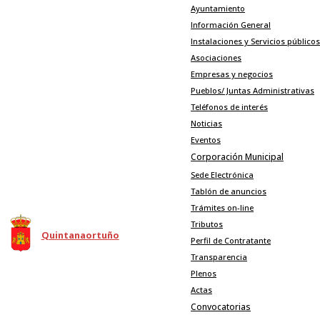
Pasar al contenido principal
Ayuntamiento
Información General
Instalaciones y Servicios públicos
Asociaciones
Empresas y negocios
Pueblos/ Juntas Administrativas
Teléfonos de interés
Noticias
Eventos
Corporación Municipal
Sede Electrónica
Tablón de anuncios
Trámites on-line
Tributos
Quintanaortuño
Perfil de Contratante
Transparencia
Plenos
Actas
Convocatorias